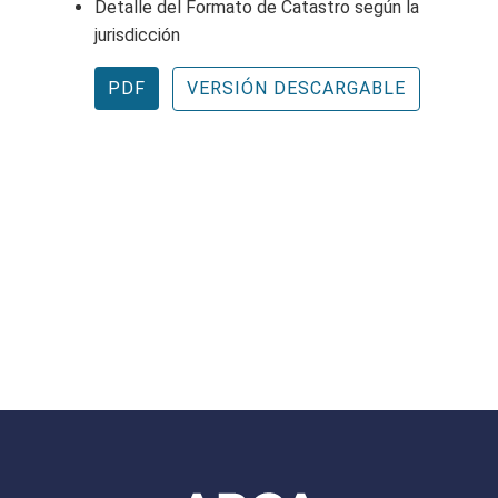
Detalle del Formato de Catastro según la
jurisdicción
PDF
VERSIÓN DESCARGABLE
Footer