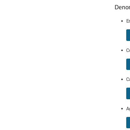
Denom
E
C
C
A