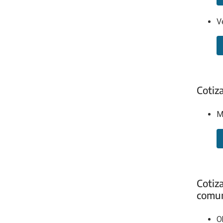
V
Cotiz
M
Cotiz
comun
O