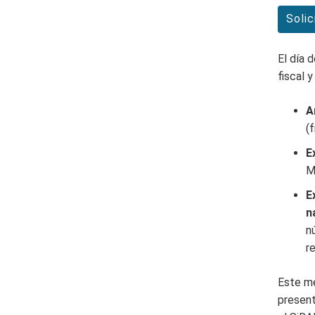
Solic
El día 
fiscal 
A
(f
E
M
E
n
n
re
Este me
present