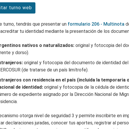
itar turno web
de turno, tendrás que presentar un
formulario 206 - Multinota
do
y acreditar tu identidad mediante la presentación de los documen
rgentinos nativos o naturalizados:
original y fotocopia del d
rente y dorso).
xtranjeros:
original y fotocopia del documento de identidad del 
ERCOSUR (de tratarse de un país limítrofe).
xtranjeros con residencia en el país (incluida la temporari
acional de identidad:
original y fotocopia de la cédula de ident
úmero de expediente asignado por la Dirección Nacional de Migr
sidencia.
canismo otorga nivel de seguridad 3 y permite inscribirte en im
ar declaraciones juradas, conocer tus aportes, registrar al pers