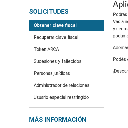
Apl
SOLICITUDES
Podrás 
Vas a n
Obtener clave fiscal
y ser m
podamos
Recuperar clave fiscal
Además,
Token ARCA
Podés c
Sucesiones y fallecidos
¡Descar
Personas jurídicas
Administrador de relaciones
Usuario especial restringido
MÁS INFORMACIÓN