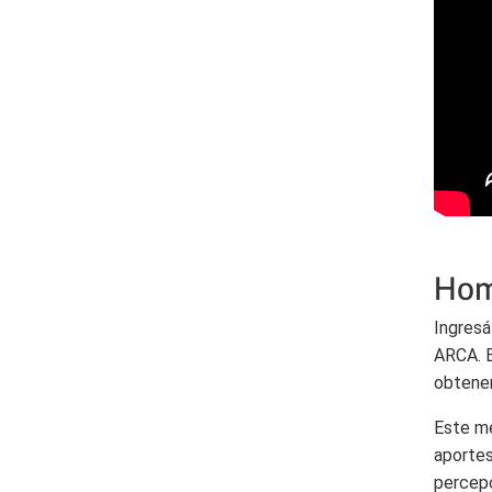
Hom
Ingresá
ARCA. E
obtener
Este me
aportes
percepc