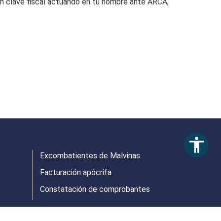
 con clave fiscal actuando en tu nombre ante ARCA,
accessibility
Excombatientes de Malvinas
Facturación apócrifa
Constatación de comprobantes