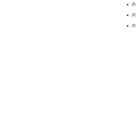
P
P
P
¿Cuá
Cuando 
valuaci
período
el impu
Si la v
valuaci
bienes 
sobre l