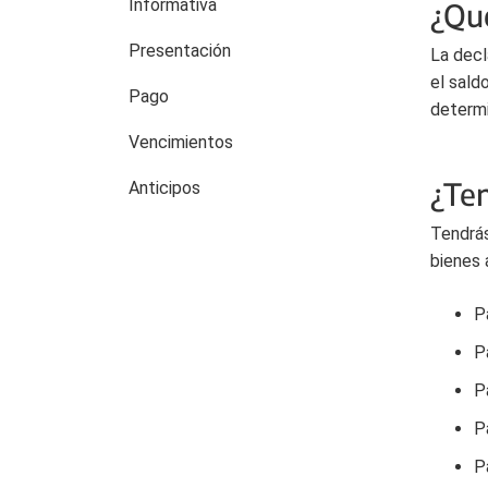
Informativa
¿Qu
Presentación
La decl
el sald
Pago
determ
Vencimientos
¿Te
Anticipos
Tendrás
bienes 
P
P
P
P
P