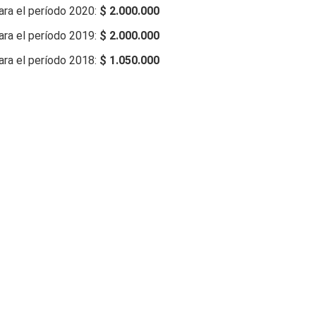
ara el período 2020:
$ 2.000.000
ara el período 2019:
$ 2.000.000
ara el período 2018:
$ 1.050.000
ndo no tengo que presentar la decl
el valor de todos de tus bienes, alcanzados por el impuesto y 
ón a partir del cual se aplica el impuesto, no estarás obligado a 
 fiscal, siempre que, hasta el 31 de diciembre de este período fis
esto.
aluación del conjunto de tus bienes -alcanzados por el impuesto
ón a partir del cual se aplica el impuesto, tendrás que sumar s
alcanzados. Si de este modo no superan el monto mencionado, no
os Bienes Personales ni presentar la declaración jurada.